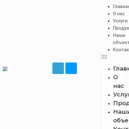
Главна
О нас
Услуги
Проду
Наши
объек
Конта
Глав
О
нас
Услу
Про
Наш
объе
Конт