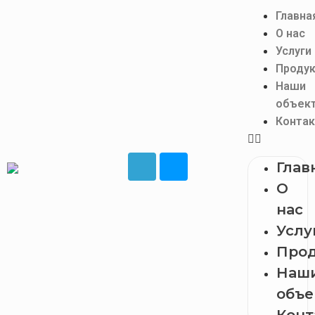
Главна
О нас
Услуги
Проду
Наши
объек
Конта
Глав
О
нас
Услу
Про
Наш
объе
Конт