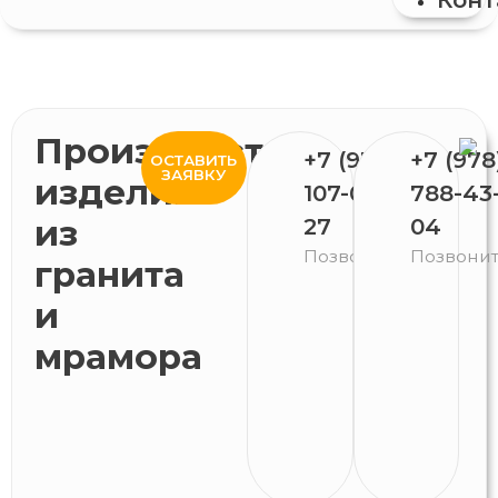
Производство
+7 (978)
+7 (978
ОСТАВИТЬ
ЗАЯВКУ
изделий
107-06-
788-43
из
27
04
Позвонить
Позвони
гранита
и
мрамора